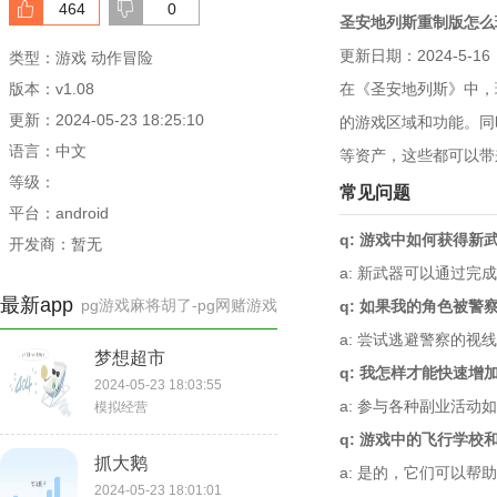
464
0
圣安地列斯重制版怎么
更新日期：2024-5-16
类型：游戏 动作冒险
版本：v1.08
在《圣安地列斯》中，
更新：2024-05-23 18:25:10
的游戏区域和功能。同
语言：中文
等资产，这些都可以带
等级：
常见问题
平台：android
q: 游戏中如何获得新
开发商：暂无
a: 新武器可以通过
最新app
pg游戏麻将胡了-pg网赌游戏
q: 如果我的角色被警
a: 尝试逃避警察的
梦想超市
q: 我怎样才能快速增
2024-05-23 18:03:55
a: 参与各种副业活
模拟经营
q: 游戏中的飞行学
抓大鹅
a: 是的，它们可以
2024-05-23 18:01:01