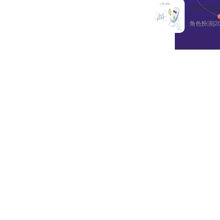
圣安地列
角色扮演|202