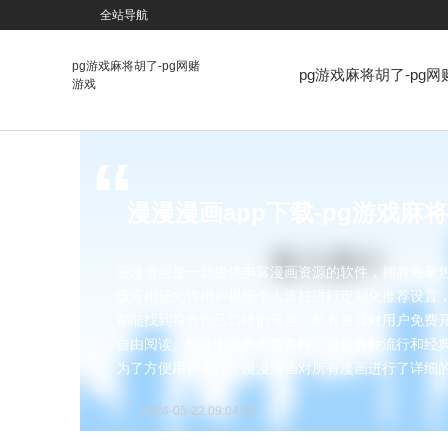
全站导航
pg游戏麻将胡了-pg网赌
pg游戏麻将胡了-pg网
游戏
戏
漫漫漫画app下载-pg游戏麻
漫漫漫画是一款提供丰富漫画资源的软件，拥有海量
该应用还允许用户根据个人喜好进行定制化推荐设置
都能找到符合自己口味的漫画。所有资源对用户免费
自由阅读。软件中漫画类型多样，包括各种流行和经
为了方便用户查找，漫漫漫画对所有漫画进行了详细
提供最新漫画的推送服务。
2024-05-22 09:04:47