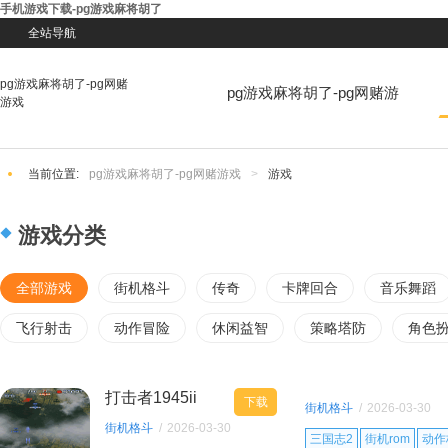
手机游戏下载-pg游戏麻将胡了
全站导航
pg游戏麻将胡了-pg网赌
pg游戏麻将胡了-pg网赌游
游戏
戏
当前位置:
pg游戏麻将胡了-pg网赌游戏
>
游戏
游戏分类
全部游戏
街机格斗
传奇
卡牌回合
音乐舞蹈
飞行射击
动作冒险
休闲益智
策略塔防
角色
打击者1945ii
下载
街机格斗
/
2026-03-30
街机格斗
/
2026-03-30
17:15:32
三国志2
街机rom
动作