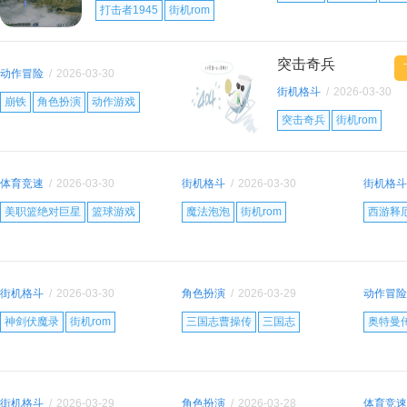
17:31:32
打击者1945
街机rom
动作射击
突击奇兵
动作冒险
/
2026-03-30
15:59:52
街机格斗
/
2026-03-30
崩铁
角色扮演
动作游戏
15:27:01
突击奇兵
街机rom
动作格斗
体育竞速
/
2026-03-30
街机格斗
/
2026-03-30
街机格斗
12:24:46
11:20:58
11:19:16
美职篮绝对巨星
篮球游戏
魔法泡泡
街机rom
西游释
竞技游戏
合并消除
动作格
街机格斗
/
2026-03-30
角色扮演
/
2026-03-29
动作冒险
09:43:17
16:26:28
15:25:31
神剑伏魔录
街机rom
三国志曹操传
三国志
奥特曼
热血街机
动作格斗
三国策略
格斗游
街机格斗
/
2026-03-29
角色扮演
/
2026-03-28
体育竞速