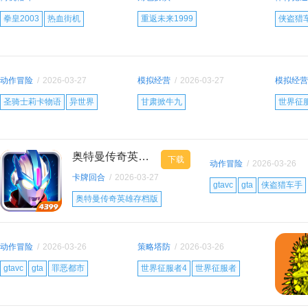
11:10:23
12:39:10
16:52:05
拳皇2003
热血街机
重返未来1999
侠盗猎
街机rom
重返未来1999国际服
国际服
侠盗猎
角色扮演
动作冒
动作冒险
/
2026-03-27
模拟经营
/
2026-03-27
模拟经营
14:15:11
13:47:45
10:54:17
圣骑士莉卡物语
异世界
甘肃掀牛九
世界征
冒险竞技
模拟扮演
世界征服
模拟扮
奥特曼传奇英雄存档版
下载
动作冒险
/
2026-03-26
卡牌回合
/
2026-03-27
15:19:42
gtavc
gta
侠盗猎车手
09:41:30
奥特曼传奇英雄存档版
开放世界
奥特曼传奇英雄
奥特曼传奇英雄内购版
动作冒险
/
2026-03-26
策略塔防
/
2026-03-26
10:25:17
09:03:34
奥特曼系列
gtavc
gta
罪恶都市
世界征服者4
世界征服者
侠盗猎车手
世界征服者4mod
军事战争