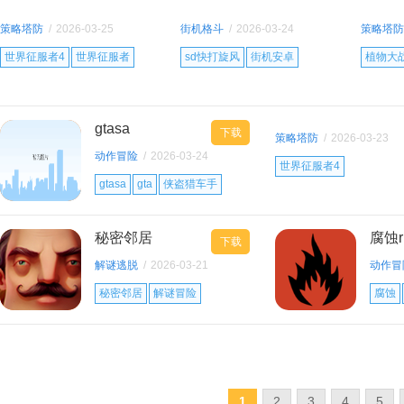
战争策略
策略塔防
/
2026-03-25
街机格斗
/
2026-03-24
策略塔防
14:29:11
14:25:01
09:59:45
世界征服者4
世界征服者
sd快打旋风
街机安卓
植物大
世界征服者4mod
策略经营
像素游戏
策略生
战略塔防
gtasa
下载
策略塔防
/
2026-03-23
动作冒险
/
2026-03-24
13:57:12
世界征服者4
09:49:28
gtasa
gta
侠盗猎车手
世界征服者4mod
策略
开放世界
秘密邻居
腐蚀r
下载
解谜逃脱
/
2026-03-21
动作冒
15:30:52
15:21:
秘密邻居
解谜冒险
腐蚀
逃脱游戏
你好邻居
1
2
3
4
5