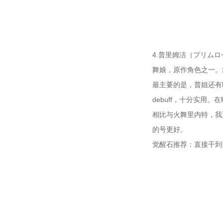
4.普里姆洁（プリムロ
舞娘，原作角色之一。舞
最主要的是，普姐还有
debuff，十分实用
相比与火舞里内特，我
的号更好。
觉醒石推荐：直接干到