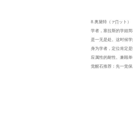
8.奥黛特（ァ∏ット）
学者，塞拉斯的学姐简
是一无是处。这时候学
身为学者，定位肯定是
应属性的耐性。兼顾单
觉醒石推荐：先一觉保