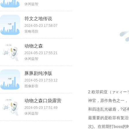
休闲益智
符文之地传说
2024-05-23 17:58:07
策略塔防
动物之森
2024-05-23 17:55:21
休闲益智
豚豚剧纯净版
2024-05-23 17:53:12
图像影音
2.欧菲莉亚（ァ≌ィー
动物之森口袋露营
神官，原作角色之一，
2024-05-23 17:51:49
和四连乱光破盾，?还
休闲益智
最重要的是欧菲有复活
次)。在前期打bos