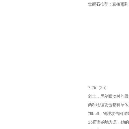
觉醒石推荐：直接顶到
7.2b（2b）
剑士，尼尔联动时的限
两种物理攻击都有单体
加buff，物理攻击
2b厉害的地方是，她