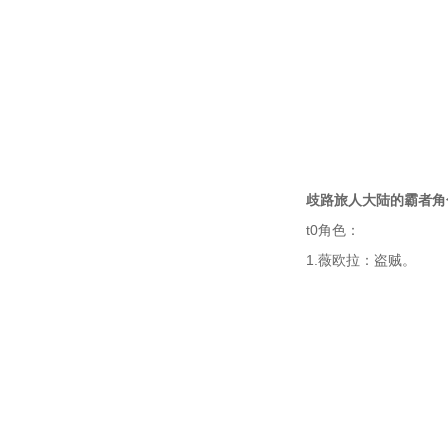
歧路旅人大陆的霸者角
t0角色：
1.薇欧拉：盗贼。