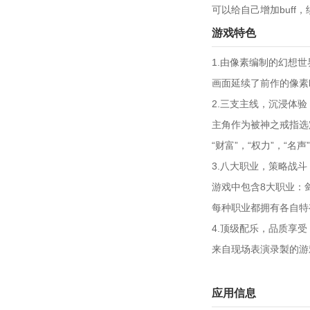
可以给自己增加buf
游戏特色
1.由像素编制的幻想世
画面延续了前作的像素h
2.三支主线，沉浸体验
主角作为被神之戒指选
“财富”，“权力”，“
3.八大职业，策略战
游戏中包含8大职业：
每种职业都拥有各自特
4.顶级配乐，品质享受
来自现场表演录製的游
应用信息