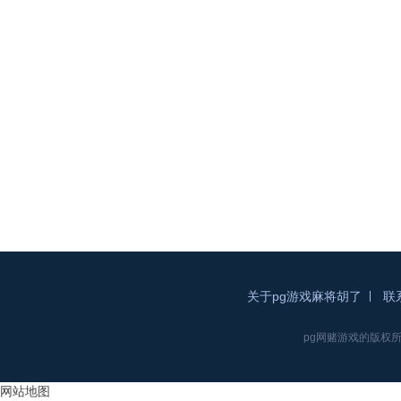
关于pg游戏麻将胡了
联
pg网赌游戏的版权所有pg游戏
网站地图