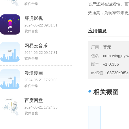
软件合集
丧尸派对在游戏性、画
效逼真，为玩家带来更
胖虎影视
2024-05-22 09:31:51
应用信息
软件合集
网易云音乐
厂商：
暂无
2024-05-22 09:27:31
包名：
com.wingjoy.
软件合集
版本：
v1.0.356
漫漫漫画
md5值：
63730c9f5
2024-05-21 17:29:39
软件合集
相关截图
百度网盘
2024-05-21 17:24:35
软件合集