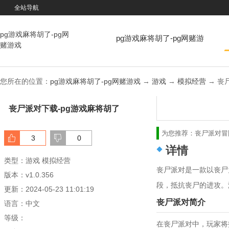
全站导航
pg游戏麻将胡了-pg网
pg游戏麻将胡了-pg网赌游
赌游戏
戏
您所在的位置：
pg游戏麻将胡了-pg网赌游戏
→
游戏
→
模拟经营
→ 丧尸
丧尸派对下载-pg游戏麻将胡了
为您推荐：
丧尸派对
冒
3
0
详情
类型：游戏 模拟经营
丧尸派对是一款以丧尸
版本：v1.0.356
段，抵抗丧尸的进攻。
更新：2024-05-23 11:01:19
丧尸派对简介
语言：中文
等级：
在丧尸派对中，玩家将