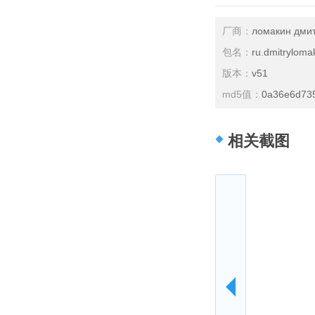
厂商：
ломакин дми
包名：
ru.dmitryloma
版本：
v51
md5值：
0a36e6d73
相关截图