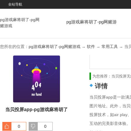
全站导航
pg游戏麻将胡了-pg网
pg游戏麻将胡了-pg网赌游
赌游戏
戏
您所在的位置：
pg游戏麻将胡了-pg网赌游戏
→
软件
→
常用工具
→ 当贝
为您推荐：
当贝投屏
无
详情
当贝投屏app是一款
图片地址。此外，当贝
当贝投屏app-pg游戏麻将胡了
投屏技术，如air pl
互动的完美影音体验。
0
0