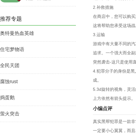
2.补救措施
在商店中，您可以购买
推荐专题
这将帮助您承受这场战
奥特曼热血英雄
3.运输
游戏中有大量不同的汽
住宅梦物语
追求。一个强大而全副
突然袭击-这只是使用
全民天团
4.犯罪分子的身份是
成。
腐蚀rust
5.3d旋转的视角，
捣蛋鹅
上方依然有箭头提示。
小编点评
萤火突击
真实黑帮犯罪是一款非
一定要小心翼翼，而且