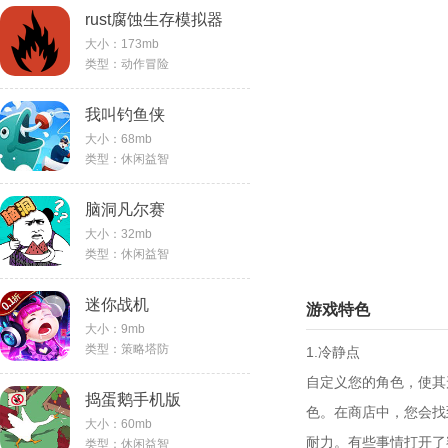
rust腐蚀生存模拟器
大小：173mb
类型：动作冒险
我叫钓鱼侠
大小：68mb
类型：休闲益智
脑洞凡尔赛
大小：32mb
类型：休闲益智
迷你战机
游戏特色
大小：9mb
类型：策略塔防
1.冷静点
自定义您的角色，使其
捣蛋鹅手机版
色。在商店中，您会找
大小：60mb
耐力。有些事情打开了
类型：休闲益智