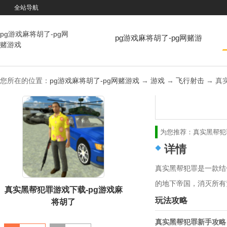
全站导航
pg游戏麻将胡了-pg网
pg游戏麻将胡了-pg网赌游
赌游戏
戏
您所在的位置：
pg游戏麻将胡了-pg网赌游戏
→
游戏
→
飞行射击
→ 真实
为您推荐：
真实黑帮犯
详情
真实黑帮犯罪是一款结
的地下帝国，消灭所有
真实黑帮犯罪游戏下载-pg游戏麻
玩法攻略
将胡了
真实黑帮犯罪新手攻略