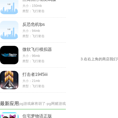
大小：
150mb
类型：
飞行射击
反恐危机fps
大小：
94mb
commando
类型：
飞行射击
微软飞行模拟器
大小：
96mb
3.在右上角的商店我们
类型：
飞行射击
打击者1945iii
大小：
21mb
类型：
飞行射击
最新应用
pg游戏麻将胡了-pg网赌游戏
住宅梦物语正版