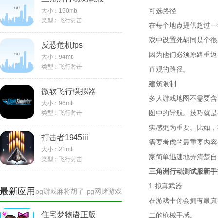
可选路径
大小：
150mb
类型：
飞行射击
在每个地点提供超过一
戏中设置死胡同是个很
反恐危机fps
因为他们必须原路重返
大小：
94mb
commando
类型：
飞行射击
直观的路径。
建筑限制
微软飞行模拟器
多人游戏地图不需要含
大小：
96mb
图中的导航。技巧就是
类型：
飞行射击
实感更为重要。比如，
打击者1945iii
需要考虑的最重要内容
大小：
21mb
家简单迅速地弄清楚自
类型：
飞行射击
三角洲行动测试服新手
1.拟真武器
最新应用
pg游戏麻将胡了-pg网赌游戏
在游戏中你会拥有最真
住宅梦物语正版
二的枪械手感。