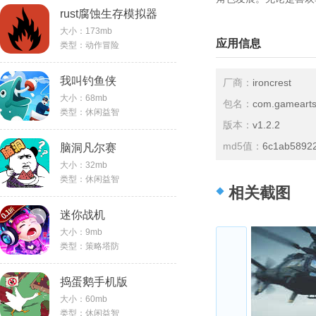
rust腐蚀生存模拟器
大小：173mb
应用信息
类型：动作冒险
我叫钓鱼侠
厂商：
ironcrest
大小：68mb
包名：
com.gameartst
类型：休闲益智
版本：
v1.2.2
md5值：
6c1ab5892
脑洞凡尔赛
大小：32mb
类型：休闲益智
相关截图
迷你战机
大小：9mb
类型：策略塔防
捣蛋鹅手机版
大小：60mb
类型：休闲益智