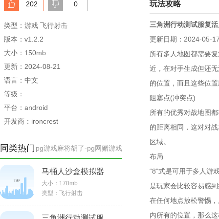
玩法攻略
202
0
三角洲行动测试服复活
类型：游戏 飞行射击
版本：v1.2.2
更新日期：2024-05-1
大小：150mb
所有多人地图都需要复
更新：2024-08-21
近，在对手生成但还无
语言：中文
的位置，而且这些位置
等级：
阻塞点(冲突点)
平台：android
所有的优秀对战地图都
开发商：ironcrest
的距离相同，这对对战
区域。
同类热门
pg游戏麻将胡了-pg网赌游戏
布局
马桶人沙盒模拟器
“8”式是可用于多人
大小：
170mb
是玩家会比较容易感到
类型：
飞行射击
在任何地点放松警惕，
内所有的位置，那么这
三角洲行动测试服