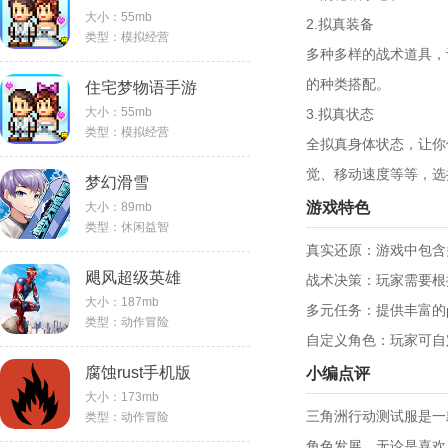
大小：55mb
2.拟真装备
类型：模拟经营
多种多样的战术道具，
的种类搭配。
住宅梦物语手游
大小：55mb
3.拟真状态
类型：模拟经营
全拟真身体状态，让你
觉、移动速度等等，选
梦幻滑雪
游戏特色
大小：89mb
类型：休闲益智
真实还原：游戏中包含
飓风超级英雄
战术决策：玩家需要根
大小：187mb
多元任务：提供丰富的
类型：动作冒险
自定义角色：玩家可自
腐蚀rust手机版
小编点评
大小：173mb
三角洲行动测试服是一
类型：动作冒险
角色发展。无论是喜欢