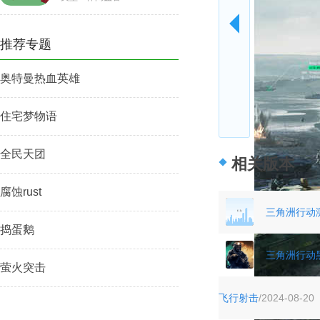
推荐专题
奥特曼热血英雄
住宅梦物语
全民天团
相关版本
腐蚀rust
三角洲行动
捣蛋鹅
三角洲行动
萤火突击
飞行射击
/2024-08-20