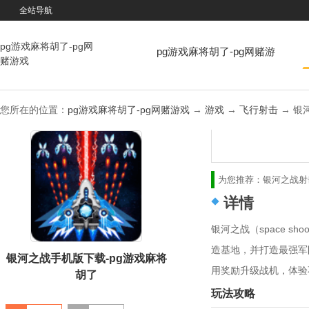
全站导航
pg游戏麻将胡了-pg网
pg游戏麻将胡了-pg网赌游
赌游戏
戏
您所在的位置：
pg游戏麻将胡了-pg网赌游戏
→
游戏
→
飞行射击
→ 银河
为您推荐：
银河之战
射
详情
银河之战（space 
造基地，并打造最强军
银河之战手机版下载-pg游戏麻将
用奖励升级战机，体验
胡了
玩法攻略