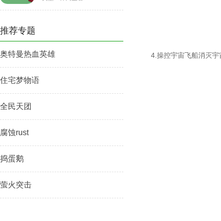
推荐专题
奥特曼热血英雄
4.操控宇宙飞船消灭
住宅梦物语
全民天团
腐蚀rust
捣蛋鹅
萤火突击