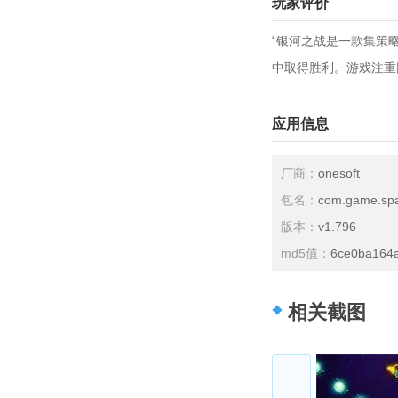
玩家评价
“银河之战是一款集策
中取得胜利。游戏注重
应用信息
厂商：
onesoft
包名：
com.game.spa
版本：
v1.796
md5值：
6ce0ba164
相关截图