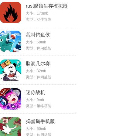
rust腐蚀生存模拟器
大小：173mb
类型：动作冒险
我叫钓鱼侠
大小：68mb
类型：休闲益智
脑洞凡尔赛
大小：32mb
类型：休闲益智
迷你战机
大小：9mb
类型：策略塔防
捣蛋鹅手机版
大小：60mb
类型：休闲益智