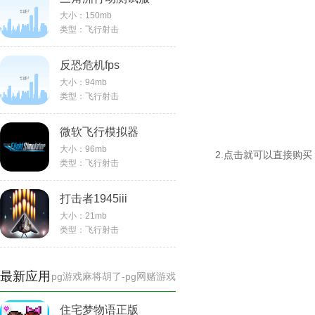
大小：
150mb
类型：
飞行射击
反恐危机fps
大小：
94mb
commando
类型：
飞行射击
微软飞行模拟器
大小：
96mb
2.点击就可以直接购
类型：
飞行射击
打击者1945iii
大小：
21mb
类型：
飞行射击
最新应用
pg游戏麻将胡了-pg网赌游戏
住宅梦物语正版