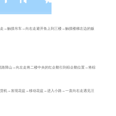
走→触摸吊车→向右走避开鱼上到三楼→触摸楼梯左边的贩
摸路障山→向左走将二楼中央的红企鹅引到棕企鹅位置→将棕
货机→发现花盆→移动花盆→进入小路→一直向右走遇见汪