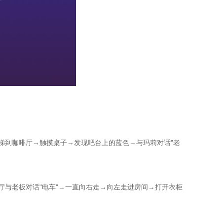
梯到咖啡厅→触摸桌子→发现吧台上的蓝色→与玛莉对话"老
厅与老板对话"电车"→一直向右走→向左走进房间→打开衣柜