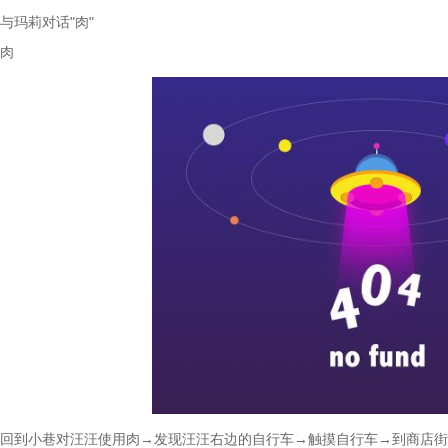
与玛莉对话"肉"
肉
回到小巷对汪汪使用肉→发现汪汪右边的自行车→触摸自行车→到商店街