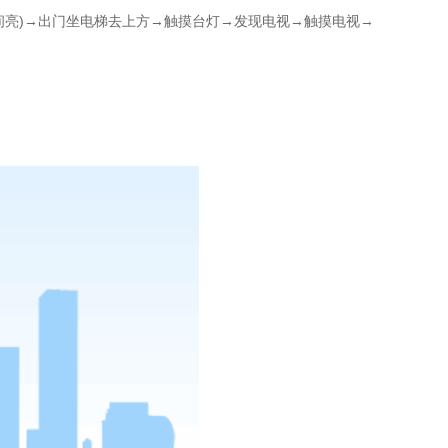
间亮)→出门坐电梯去上方→触摸台灯→发现电视→触摸电视→