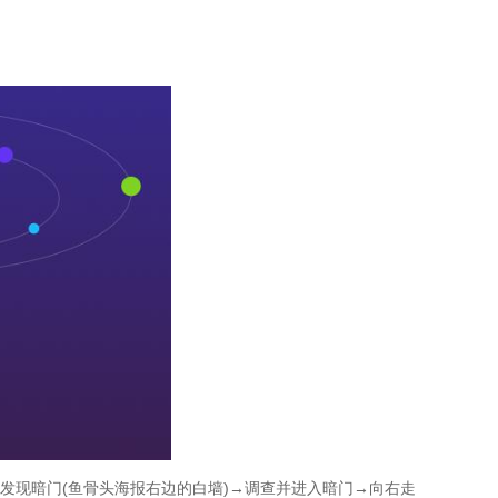
发现暗门(鱼骨头海报右边的白墙)→调查并进入暗门→向右走