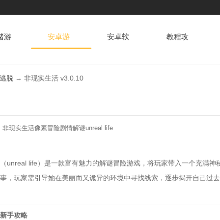
赌游
安卓游
安卓软
教程攻
戏
件
略
逃脱
→ 非现实生活 v3.0.10
：
非现实生活
像素冒险
剧情解谜
unreal life
（unreal life）是一款富有魅力的解谜冒险游戏，将玩家带入一个
事，玩家需引导她在美丽而又诡异的环境中寻找线索，逐步揭开自己过去
新手攻略