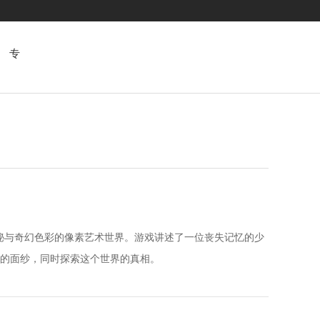
专
题
充满神秘与奇幻色彩的像素艺术世界。游戏讲述了一位丧失记忆的少
的面纱，同时探索这个世界的真相。