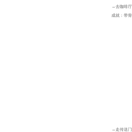
→去咖啡厅
成就：带骨
→走传送门