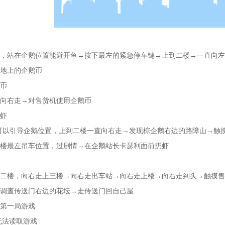
，站在企鹅位置能避开鱼→按下最左的紧急停车键→上到二楼→一直向左
地上的企鹅币
币
向右走→对售货机使用企鹅币
虾
可以引导企鹅位置，上到二楼一直向右走→发现棕企鹅右边的路障山→触
楼最左吊车位置，过剧情→在企鹅站长卡瑟利面前扔虾
二楼，向右走上三楼→向右走出车站→向右走上楼→向右走到头→触摸售
调查传送门右边的花坛→走传送门回自己屋
第一局游戏
1无法读取游戏