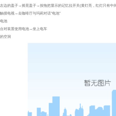
左边的盖子→摇晃盖子→按拖把显示的记忆拉开关(黄灯亮，红灯只有中
触摸电视→去咖啡厅与玛莉对话"电池"
电池
台对装置使用电池→坐上电车
的空洞