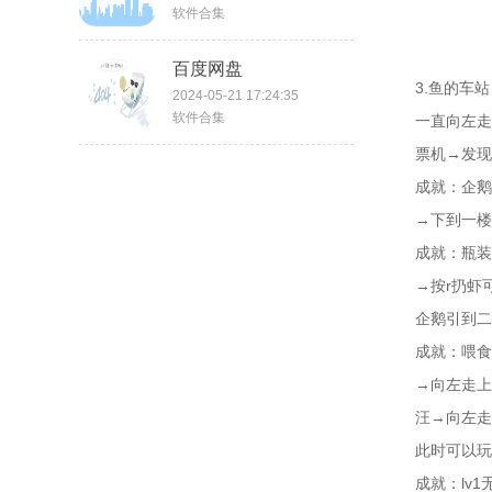
软件合集
百度网盘
3.鱼的车站
2024-05-21 17:24:35
软件合集
一直向左走
票机→发现
成就：企鹅
→下到一楼
成就：瓶装
→按r扔虾
企鹅引到二
成就：喂食
→向左走上
汪→向左走
此时可以玩
成就：lv