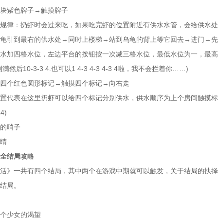
块紫色牌子→触摸牌子
规律：扔虾时会过来吃，如果吃完虾的位置附近有供水水管，会给供水处
龟引到最右的供水处→同时上楼梯→站到乌龟的背上等它回去→进门→先
水加四格水位，左边平台的按钮按一次减三格水位，最低水位为一，最高
然后10-3-3 4.也可以1 4-3 4-3 4-3 4啦，我不会拦着你……)
四个红色圆形标记→触摸四个标记→向右走
置代表在这里扔虾可以给四个标记分别供水，供水顺序为上个房间触摸标
4)
的哨子
睛
全结局攻略
活》一共有四个结局，其中两个在游戏中期就可以触发，关于结局的抉择
结局。
个少女的渴望