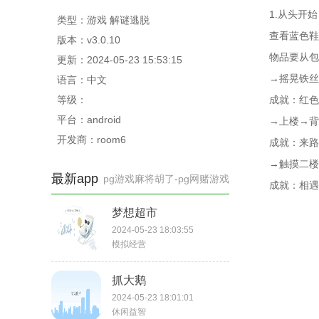
1.从头开始
类型：游戏 解谜逃脱
查看蓝色鞋
版本：v3.0.10
物品要从包
更新：2024-05-23 15:53:15
→摇晃铁丝
语言：中文
等级：
成就：红色
平台：android
→上楼→背
开发商：room6
成就：来路
→触摸二楼
最新app
pg游戏麻将胡了-pg网赌游戏
成就：相遇
梦想超市
2024-05-23 18:03:55
模拟经营
抓大鹅
2024-05-23 18:01:01
休闲益智