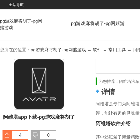
全站导航
pg游戏麻将胡了-pg网
pg游戏麻将胡了-pg网赌游
赌游戏
戏
您所在的位置：
pg游戏麻将胡了-pg网赌游戏
→
软件
→
常用工具
→ 阿维塔
为您推荐：
阿维塔
汽车
详情
阿维塔是专门为阿维塔
评，能让有趣的灵魂相
阿维塔app下载-pg游戏麻将胡了
阿维塔软件介绍
4
0
其中还汇聚了海量精致