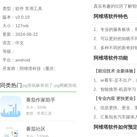
真实有趣的社区了解智
类型：软件 常用工具
阿维塔软件特色
版本：v3.0.19
大小：127mb
1、专业的服务板块，
更新：2024-08-22
2、可以更好的知晓不
语言：中文
3、多种不同的新奇好
等级：
阿维塔软件功能
平台：android
开发商：阿维塔科技（重庆）有限公司
【前沿技术 全新体验
1、ar看车-足不出户
同类热门
pg游戏麻将胡了-pg网赌游戏
2、智能推荐-机器学
【专业内容 更快更全
番茄作家助手
大小：
32mb
1、信息更快、更全、
类型：
常用工具
2、汇集知名汽车媒体
阿维塔软件如何预
番茄社区
大小：
120mb