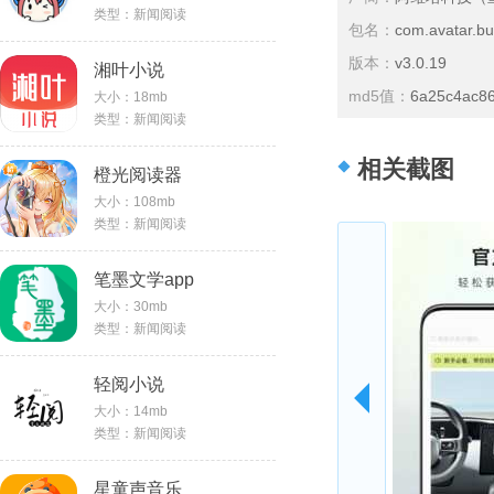
类型：新闻阅读
包名：
com.avatar.buy
版本：
v3.0.19
湘叶小说
md5值：
6a25c4ac8
大小：18mb
类型：新闻阅读
相关截图
橙光阅读器
大小：108mb
类型：新闻阅读
笔墨文学app
大小：30mb
类型：新闻阅读
轻阅小说
大小：14mb
类型：新闻阅读
星童声音乐