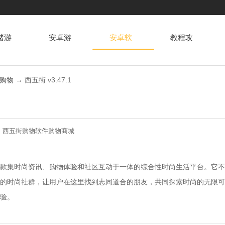
赌游
安卓游
安卓软
教程攻
戏
件
略
购物
→ 西五街 v3.47.1
：
西五街
购物软件
购物商城
款集时尚资讯、购物体验和社区互动于一体的综合性时尚生活平台。它不
的时尚社群，让用户在这里找到志同道合的朋友，共同探索时尚的无限可
验。