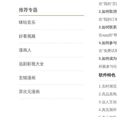
在“我的”
推荐专题
2.如何取
在“我的订
咪咕音乐
3.如何联
在app的
好看视频
4.如何参
漫画人
在“免费试
5.如何成
追剧影视大全
积极参与社
软件特色
玄猫漫画
1.实时潮
异次元漫画
2.高品质
3.达人互
4.真实测