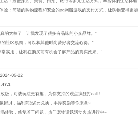
彩生活：涵盖探店、美食、街拍、旅行等多元生活方式，丰富你的生活体验
物体验：简洁的购物流程和安全的pg网赌游戏的支付方式，让购物变得更
pp真的太棒了，让我发现了很多有品味的小众品牌。”
里的社区氛围，可以和其他时尚爱好者交流心得。”
非常实用，让我在购买前有机会了解产品的真实效果。”
24-05-22
47.1
功能大改版，对战玩法更有趣，为你支持的观点疯狂打call！
区赢街贝，福利商品0元兑换，丰厚奖励等你来拿~
了产品体验，修复若干问题，热门宠物话题活动火热进行中~