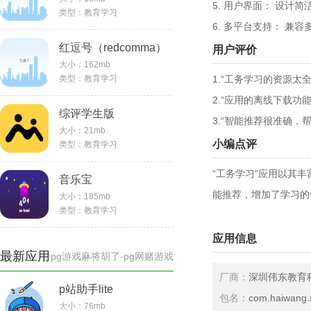
5. 用户界面： 设计
类型：
教育学习
6. 多平台支持： 兼
红逗号（redcomma）
用户评价
大小：
162mb
类型：
教育学习
1.“工务学习的资源太
2.“应用的离线下载功
综评学生版
3.“智能推荐很准确，
大小：
21mb
小编点评
类型：
教育学习
“工务学习”应用以其
音乐宝
能推荐，增加了学习的
大小：
185mb
类型：
教育学习
应用信息
最新应用
pg游戏麻将胡了-pg网赌游戏
厂商：
深圳伟东教育
p站助手lite
包名：
com.haiwang.
大小：76mb