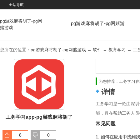
全站导航
pg游戏麻将胡了-pg网
pg游戏麻将胡了-pg网赌游
赌游戏
戏
您所在的位置：
pg游戏麻将胡了-pg网赌游戏
→
软件
→
教育学习
→ 工务
为您推荐：
工务学习
在
详情
工务学习是一款由深圳
能，旨在帮助工务人员
工务学习app-pg游戏麻将胡了
常见问题
8
0
1. 如何在应用中找到