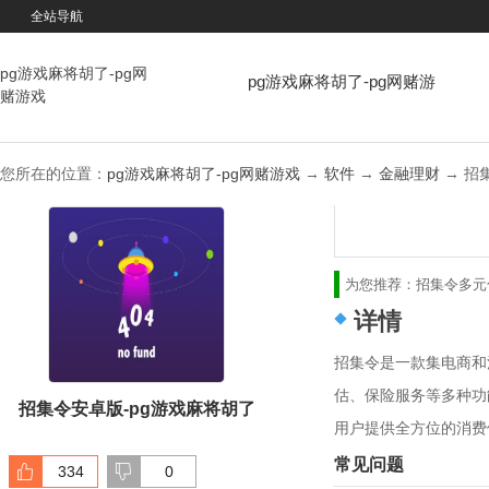
全站导航
pg游戏麻将胡了-pg网
pg游戏麻将胡了-pg网赌游
赌游戏
戏
您所在的位置：
pg游戏麻将胡了-pg网赌游戏
→
软件
→
金融理财
→ 招集令
为您推荐：
招集令
多元
详情
招集令是一款集电商和
估、保险服务等多种功
招集令安卓版-pg游戏麻将胡了
用户提供全方位的消费
常见问题
334
0