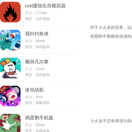
rust腐蚀生存模拟器
大小：173mb
类型：动作冒险
对于小火龙的培养，玩
我叫钓鱼侠
初期和中期都有很强的
大小：68mb
类型：休闲益智
脑洞凡尔赛
大小：32mb
类型：休闲益智
迷你战机
大小：9mb
类型：策略塔防
捣蛋鹅手机版
小火龙不仅有很强大的
大小：60mb
类型：休闲益智