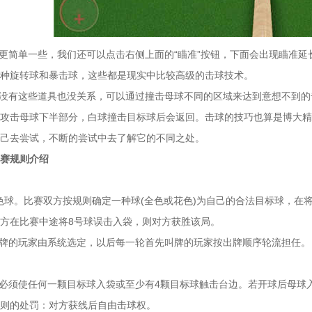
要更简单一些，我们还可以点击右侧上面的“瞄准”按钮，下面会出现瞄准
种旋转球和暴击球，这些都是现实中比较高级的击球技术。
家没有这些道具也没关系，可以通过撞击母球不同的区域来达到意想不到
攻击母球下半部分，白球撞击目标球后会返回。击球的技巧也算是博大精
己去尝试，不断的尝试中去了解它的不同之处。
赛规则介绍
黑色球。比赛双方按规则确定一种球(全色或花色)为自己的合法目标球，
方在比赛中途将8号球误击入袋，则对方获胜该局。
叫牌的玩家由系统选定，以后每一轮首先叫牌的玩家按出牌顺序轮流担任。
，必须使任何一颗目标球入袋或至少有4颗目标球触击台边。若开球后母球
则的处罚：对方获线后自由击球权。