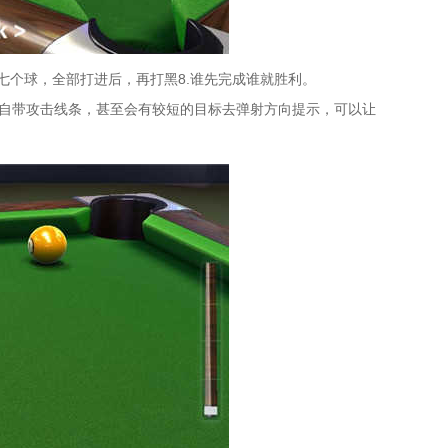
下七个球，全部打进后，再打黑8.谁先完成谁就胜利。
会自带攻击线条，甚至会有较短的目标去弹射方向提示，可以让