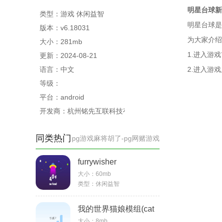
明星台球新
类型：游戏 休闲益智
明星台球是
版本：v6.18031
为大家介绍
大小：281mb
1.进入游
更新：2024-08-21
语言：中文
2.进入游
等级：
平台：android
开发商：杭州铭先互联科技有限公司
同类热门
pg游戏麻将胡了-pg网赌游戏
furrywisher
大小：
60mb
类型：
休闲益智
我的世界猫娘模组(cat
大小：
8mb