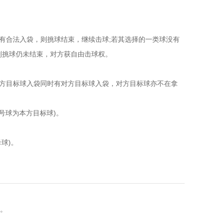
有合法入袋，则挑球结束，继续击球;若其选择的一类球没有
则挑球仍未结束，对方获自由击球权。
本方目标球入袋同时有对方目标球入袋，对方目标球亦不在拿
号球为本方目标球)。
球)。
就。