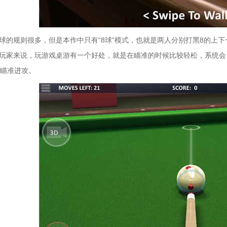
桌球的规则很多，但是本作中只有“8球”模式，也就是两人分别打黑8的上
手玩家来说，玩游戏桌游有一个好处，就是在瞄准的时候比较轻松，系统
瞄准进攻。