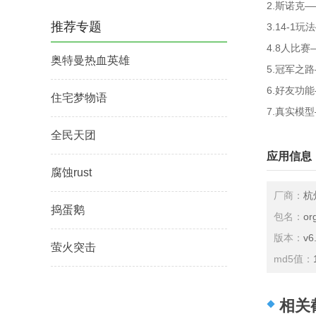
2.斯诺克
推荐专题
3.14-
4.8人比
奥特曼热血英雄
5.冠军之
6.好友功
住宅梦物语
7.真实模
全民天团
应用信息
腐蚀rust
厂商：
杭
捣蛋鹅
包名：
or
版本：
v6
萤火突击
md5值：
相关