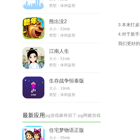
girl mod)
类型：
休闲益智
熊出没2
3.本来打
大小：
53mb
4.对于新
类型：
休闲益智
我们更好的
江南人生
大小：
51mb
类型：
休闲益智
生存战争恒泰版
大小：
19mb
类型：
休闲益智
最新应用
pg游戏麻将胡了-pg网赌游戏
住宅梦物语正版
大小：55mb