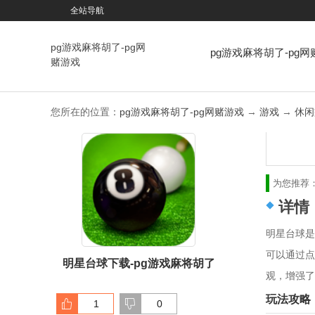
全站导航
pg游戏麻将胡了-pg网
pg游戏麻将胡了-pg网
赌游戏
戏
您所在的位置：
pg游戏麻将胡了-pg网赌游戏
→
游戏
→
休闲
为您推荐
详情
明星台球是
可以通过点
明星台球下载-pg游戏麻将胡了
观，增强了
玩法攻略
1
0