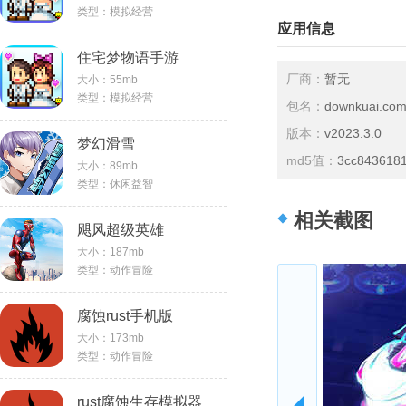
类型：模拟经营
应用信息
住宅梦物语手游
厂商：
暂无
大小：55mb
类型：模拟经营
包名：
downkuai.com
版本：
v2023.3.0
梦幻滑雪
md5值：
3cc843618
大小：89mb
类型：休闲益智
相关截图
飓风超级英雄
大小：187mb
类型：动作冒险
腐蚀rust手机版
大小：173mb
类型：动作冒险
rust腐蚀生存模拟器