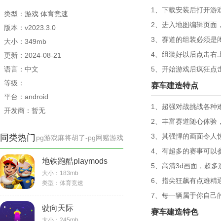
1、下载安装后打开游
类型：游戏 体育竞速
2、进入地图编辑页面
版本：v2023.3.0
3、赛道的组装必须是
大小：349mb
4、组装好以后点击右
更新：2024-08-21
语言：中文
5、开始游戏后疯狂点
等级：
赛车建造特点
平台：android
1、超强对战挑战各种
开发商：暂无
2、丰富赛道随心体验
3、其强悍的画面令人
同类热门
pg游戏麻将胡了-pg网赌游戏
4、有超多的赛事可以
地铁跑酷playmods
5、高清3d画面，超
大小：
183mb
6、指尖狂飙有点难精
类型：
体育竞速
7、每一辆属于你自己
驶向天际
赛车建造特色
大小：
245mb