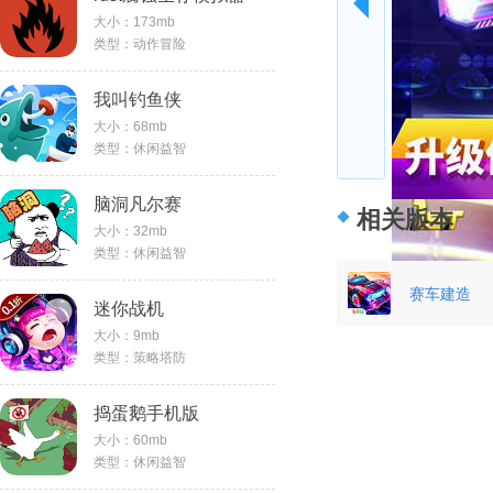
大小：173mb
类型：动作冒险
我叫钓鱼侠
大小：68mb
类型：休闲益智
脑洞凡尔赛
相关版本
大小：32mb
类型：休闲益智
赛车建造
迷你战机
大小：9mb
类型：策略塔防
捣蛋鹅手机版
大小：60mb
类型：休闲益智