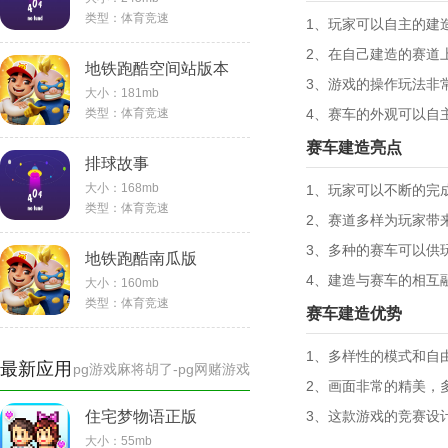
类型：
体育竞速
1、玩家可以自主的建
2、在自己建造的赛道
地铁跑酷空间站版本
3、游戏的操作玩法非
大小：
181mb
类型：
体育竞速
4、赛车的外观可以自
赛车建造亮点
排球故事
大小：
168mb
1、玩家可以不断的完
类型：
体育竞速
2、赛道多样为玩家带
3、多种的赛车可以供
地铁跑酷南瓜版
4、建造与赛车的相互
大小：
160mb
类型：
体育竞速
赛车建造优势
1、多样性的模式和自
最新应用
pg游戏麻将胡了-pg网赌游戏
2、画面非常的精美，
住宅梦物语正版
3、这款游戏的竞赛设
大小：55mb