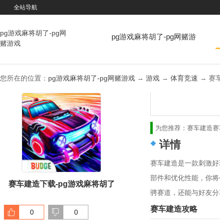
全站导航
pg游戏麻将胡了-pg网
pg游戏麻将胡了-pg网赌游
赌游戏
戏
您所在的位置：
pg游戏麻将胡了-pg网赌游戏
→
游戏
→
体育竞速
→ 赛车
为您推荐：
赛车建造
赛
详情
赛车建造是一款刺激好
部件和优化性能，你将
赛车建造下载-pg游戏麻将胡了
骋赛道，还能与好友分
赛车建造攻略
0
0