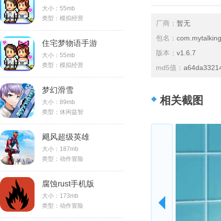
大小：55mb
类型：模拟经营
厂商：
暂无
包名：
com.mytalkin
住宅梦物语手游
版本：
v1.6.7
大小：55mb
类型：模拟经营
md5值：
a64da3321
梦幻滑雪
相关截图
大小：89mb
类型：休闲益智
飓风超级英雄
大小：187mb
类型：动作冒险
腐蚀rust手机版
大小：173mb
类型：动作冒险