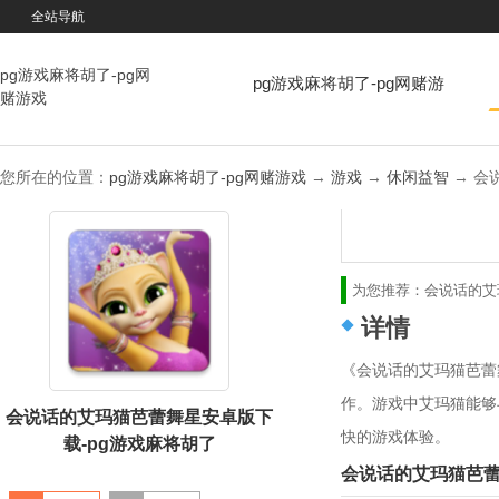
全站导航
pg游戏麻将胡了-pg网
pg游戏麻将胡了-pg网赌游
赌游戏
戏
您所在的位置：
pg游戏麻将胡了-pg网赌游戏
→
游戏
→
休闲益智
→ 会说
为您推荐：
会说话的艾
详情
《会说话的艾玛猫芭蕾
作。游戏中艾玛猫能够
会说话的艾玛猫芭蕾舞星安卓版下
快的游戏体验。
载-pg游戏麻将胡了
会说话的艾玛猫芭