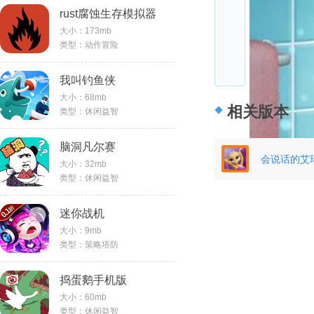
rust腐蚀生存模拟器
大小：173mb
类型：动作冒险
我叫钓鱼侠
大小：68mb
相关版本
类型：休闲益智
脑洞凡尔赛
会说话的艾
大小：32mb
类型：休闲益智
迷你战机
大小：9mb
类型：策略塔防
捣蛋鹅手机版
大小：60mb
类型：休闲益智