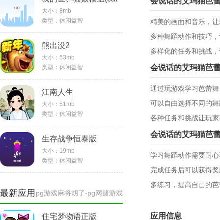
会说话的艾玛猫芭
大小：
8mb
girl mod)
类型：
休闲益智
精美的画面和音乐，让
多种舞蹈动作和技巧，
熊出没2
多样化的任务和挑战，
大小：
53mb
会说话的艾玛猫芭
类型：
休闲益智
通过玩游戏学习芭蕾舞
江南人生
可以自由选择不同的舞
大小：
51mb
类型：
休闲益智
各种任务和挑战让玩家
会说话的艾玛猫芭
生存战争恒泰版
大小：
19mb
学习舞蹈动作需要耐心
类型：
休闲益智
完成任务后可以获得奖
多练习，提高自己的芭
最新应用
pg游戏麻将胡了-pg网赌游戏
应用信息
住宅梦物语正版