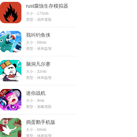
rust腐蚀生存模拟器
大小：173mb
类型：动作冒险
我叫钓鱼侠
大小：68mb
类型：休闲益智
脑洞凡尔赛
大小：32mb
类型：休闲益智
迷你战机
大小：9mb
类型：策略塔防
捣蛋鹅手机版
大小：60mb
类型：休闲益智