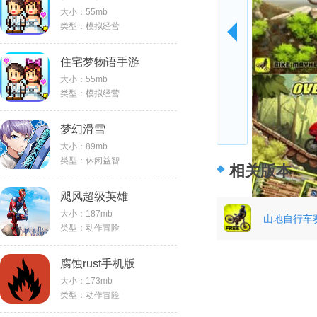
大小：55mb
类型：模拟经营
住宅梦物语手游
大小：55mb
类型：模拟经营
梦幻滑雪
大小：89mb
类型：休闲益智
相关版本
飓风超级英雄
大小：187mb
山地自行车
类型：动作冒险
腐蚀rust手机版
大小：173mb
类型：动作冒险