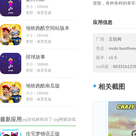
冒险，各种各样的单车
大小：
245mb
类型：
体育竞速
应用信息
地铁跑酷空间站版本
大小：
181mb
厂商：
互联网
类型：
体育竞速
包名：
mobi.bestfre
排球故事
版本：
v1.5
大小：
168mb
md5值：
66331b1235
类型：
体育竞速
相关截图
地铁跑酷南瓜版
大小：
160mb
类型：
体育竞速
最新应用
pg游戏麻将胡了-pg网赌游戏
住宅梦物语正版