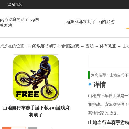
全站导航
pg游戏麻将胡了-pg网
pg游戏麻将胡了-pg网赌游
赌游戏
戏
您所在的位置：
pg游戏麻将胡了-pg网赌游戏
→
游戏
→
体育竞速
→ 山地
为您推荐：
山地自行车
详情
山地自行车赛手游是一
和挑战。该游戏提供了
山地自行车赛手游下载-pg游戏麻
其他玩家的成绩。
将胡了
山地自行车赛手游