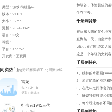
和装备，体验极佳的趣
类型：游戏 街机格斗
生存下去。
版本：v1.0.1
千层剑背景
大小：62mb
更新：2024-08-21
在远东大陆的某个地方
语言：中文
直到某一天，由皇帝率
等级：
因此，他们拒绝加入帝
平台：android
这是一个年轻的女刺客
开发商：互联网
千层剑特色
同类热门
pg游戏麻将胡了-pg网赌游戏
1、独特的水墨画(sumi
2、通过简单的滑动和
雷龙
大小：
24mb
3、在战斗之间休息的
类型：
街机格斗
4、解锁独特技能和特
5、每个玩法都有不同
打击者1945三代
千层剑优势
大小：
5mb