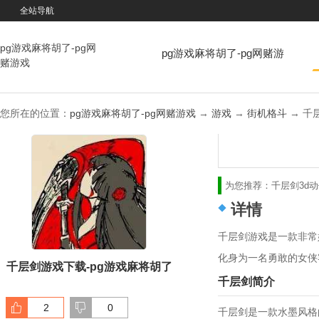
全站导航
pg游戏麻将胡了-pg网
pg游戏麻将胡了-pg网赌游
赌游戏
戏
您所在的位置：
pg游戏麻将胡了-pg网赌游戏
→
游戏
→
街机格斗
→ 千层剑
为您推荐：
千层剑
3d
详情
千层剑游戏是一款非常
化身为一名勇敢的女侠
千层剑游戏下载-pg游戏麻将胡了
千层剑简介
2
0
千层剑是一款水墨风格