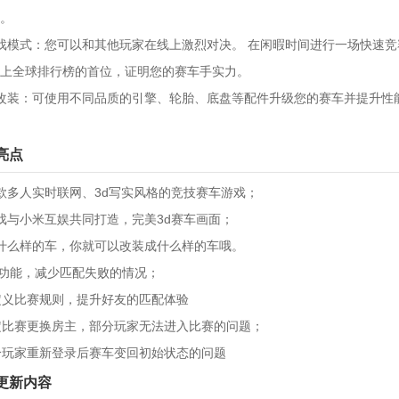
。
戏模式：您可以和其他玩家在线上激烈对决。 在闲暇时间进行一场快速
上全球排行榜的首位，证明您的赛车手实力。
改装：可使用不同品质的引擎、轮胎、底盘等配件升级您的赛车并提升性
亮点
款多人实时联网、3d写实风格的竞技赛车游戏；
戏与小米互娱共同打造，完美3d赛车画面；
什么样的车，你就可以改装成什么样的车哦。
pvp功能，减少匹配失败的情况；
自定义比赛规则，提升好友的匹配体验
自定比赛更换房主，部分玩家无法进入比赛的问题；
部分玩家重新登录后赛车变回初始状态的问题
更新内容