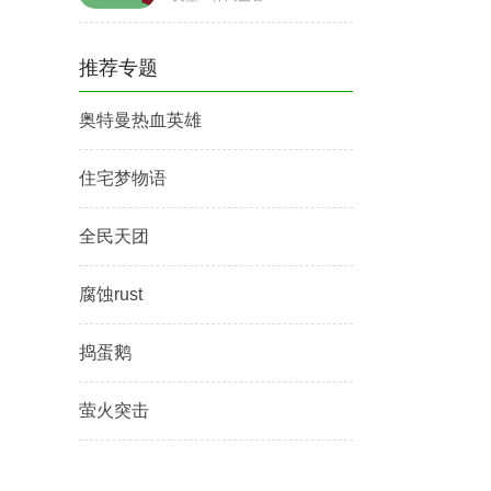
推荐专题
奥特曼热血英雄
住宅梦物语
全民天团
腐蚀rust
捣蛋鹅
萤火突击