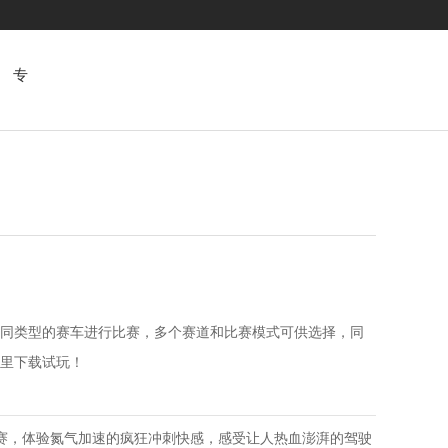
专
题
同类型的赛车进行比赛，多个赛道和比赛模式可供选择，同
里下载试玩！
赛，体验氮气加速的疯狂冲刺快感，感受让人热血澎湃的驾驶