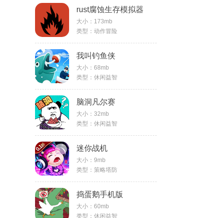
rust腐蚀生存模拟器
大小：173mb
类型：动作冒险
我叫钓鱼侠
大小：68mb
类型：休闲益智
脑洞凡尔赛
大小：32mb
类型：休闲益智
迷你战机
大小：9mb
类型：策略塔防
捣蛋鹅手机版
大小：60mb
类型：休闲益智