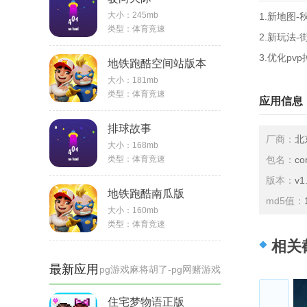
大小：
245mb
1.新地图-
类型：
体育竞速
2.新玩法
3.优化pv
地铁跑酷空间站版本
大小：
181mb
类型：
体育竞速
应用信息
排球故事
厂商：
北
大小：
168mb
类型：
体育竞速
包名：
co
版本：
v1
地铁跑酷南瓜版
md5值：
大小：
160mb
类型：
体育竞速
相关
最新应用
pg游戏麻将胡了-pg网赌游戏
住宅梦物语正版