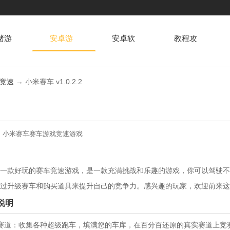
赌游
安卓游
安卓软
教程攻
戏
件
略
竞速
→ 小米赛车 v1.0.2.2
：
小米赛车
赛车游戏
竞速游戏
一款好玩的赛车竞速游戏，是一款充满挑战和乐趣的游戏，你可以驾驶不
过升级赛车和购买道具来提升自己的竞争力。感兴趣的玩家，欢迎前来这
说明
赛道：收集各种超级跑车，填满您的车库，在百分百还原的真实赛道上竞