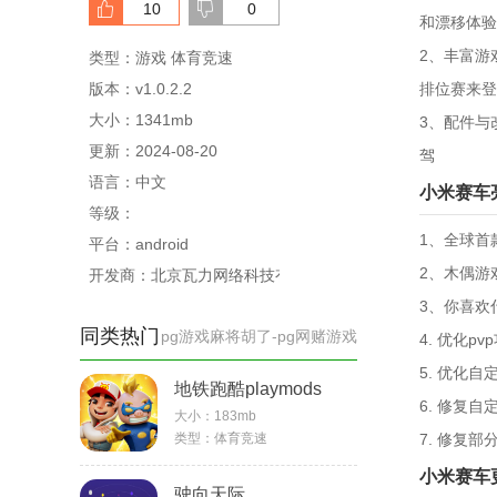
10
0
和漂移体验
2、丰富游
类型：游戏 体育竞速
版本：v1.0.2.2
排位赛来登
大小：1341mb
3、配件与
更新：2024-08-20
驾
语言：中文
小米赛车
等级：
1、全球首
平台：android
2、木偶游
开发商：北京瓦力网络科技有限公司
3、你喜欢
同类热门
pg游戏麻将胡了-pg网赌游戏
4. 优化
5. 优化
地铁跑酷playmods
6. 修复
大小：
183mb
类型：
体育竞速
7. 修复
小米赛车
驶向天际