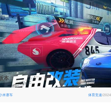
版本
小米赛车
体育竞速
/2024