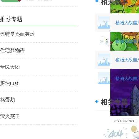
相关版本
推荐专题
植物大战僵
奥特曼热血英雄
植物大战僵
住宅梦物语
植物大战僵
全民天团
植物大战僵
腐蚀rust
捣蛋鹅
相关专题
萤火突击